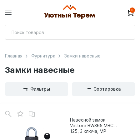
0
П
т
Главная
Фурнитура
Замки навесные
Замки навесные
Фильтры
Сортировка
В
зинe
Навесной замок
Vettore BW365 МВС
125, 3 ключа, MP
порошковый 20300