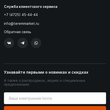
Служба клиентского сервиса
+7 (4725) 45-44-44
info@teremmarket.ru
Обратная связь
Узнавайте первыми о новинках и скидках
А также о распродажах, акциях и специальных
предложениях
Введите
ваш
адрес