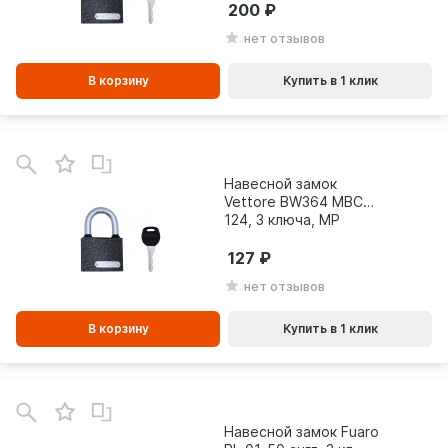
200
нет отзывов
В корзину
Купить в 1 клик
В
зинe
Навесной замок
Vettore BW364 МВС
124, 3 ключа, MP
порошковый 20299
127
нет отзывов
В корзину
Купить в 1 клик
Навесной замок Fuaro