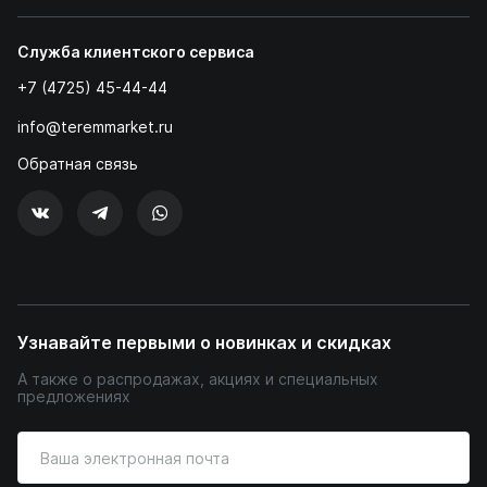
Служба клиентского сервиса
+7 (4725) 45-44-44
info@teremmarket.ru
Обратная связь
Узнавайте первыми о новинках и скидках
А также о распродажах, акциях и специальных
предложениях
Введите
ваш