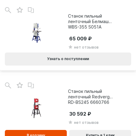
Станок пильный
ленточный Белмаш
WBS-355 S051A
65 009
нет отзывов
Узнать о поступлении
В
зинe
Станок пильный
ленточный Redverg
RD-BS245 6660766
30 592
нет отзывов
В корзину
Купить в 1 клик