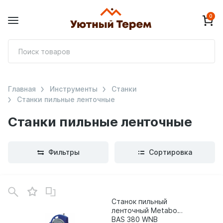
0
П
т
Главная
Инструменты
Станки
Станки пильные ленточные
Станки пильные ленточные
Фильтры
Сортировка
Станок пильный
ленточный Metabo
BAS 380 WNB