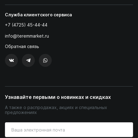
Служба клиентского сервиса
+7 (4725) 45-44-44
info@teremmarket.ru
Обратная связь
Узнавайте первыми о новинках и скидках
А также о распродажах, акциях и специальных
предложениях
Введите
ваш