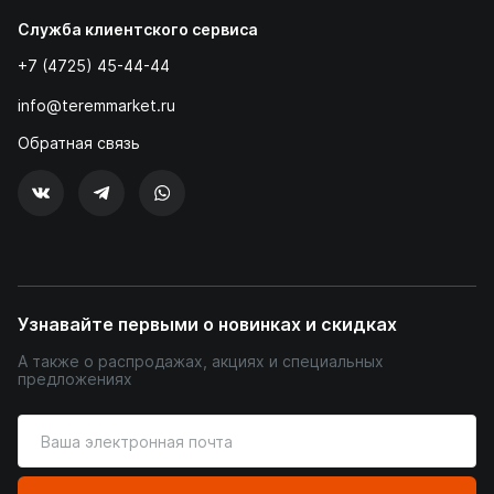
Служба клиентского сервиса
+7 (4725) 45-44-44
info@teremmarket.ru
Обратная связь
Узнавайте первыми о новинках и скидках
А также о распродажах, акциях и специальных
предложениях
Введите
ваш
адрес