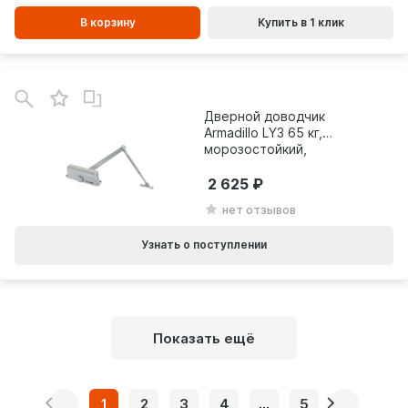
В корзину
Купить в 1 клик
Дверной доводчик
Armadillo LY3 65 кг,
морозостойкий,
алюминий 13972
2 625
нет отзывов
Узнать о поступлении
Показать ещё
1
2
3
4
...
5