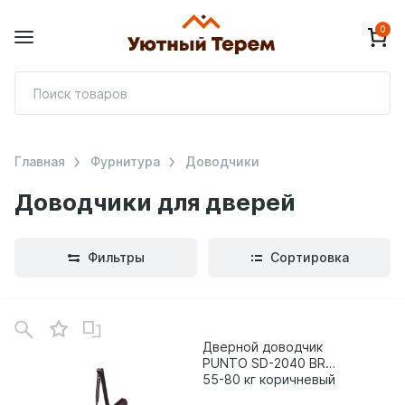
0
П
т
Главная
Фурнитура
Доводчики
Доводчики для дверей
Фильтры
Сортировка
В
зинe
Дверной доводчик
PUNTO SD-2040 BR
55-80 кг коричневый
37699