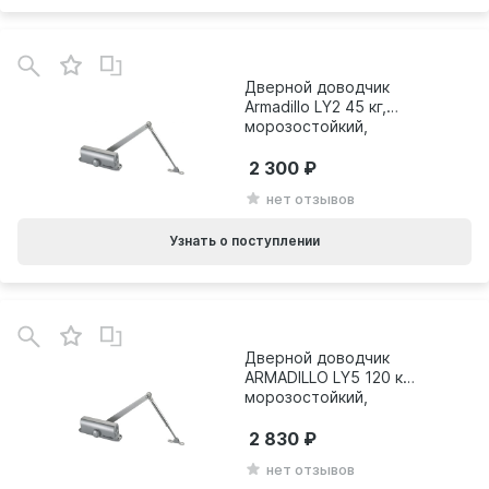
Дверной доводчик
Armadillo LY2 45 кг,
морозостойкий,
алюминий 28821
2 300
нет отзывов
Узнать о поступлении
В
зинe
Дверной доводчик
ARMADILLO LY5 120 кг,
морозостойкий,
алюминий 13978
2 830
нет отзывов