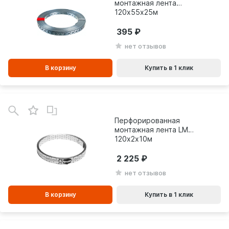
монтажная лента
120х55х25м
395
нет отзывов
В корзину
Купить в 1 клик
В
зинe
Перфорированная
монтажная лента LM
120х2х10м
2 225
нет отзывов
В корзину
Купить в 1 клик
В