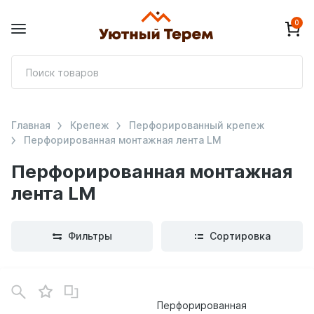
0
П
т
Главная
Крепеж
Перфорированный крепеж
Перфорированная монтажная лента LM
Перфорированная монтажная
лента LM
Фильтры
Сортировка
В
зинe
Перфорированная