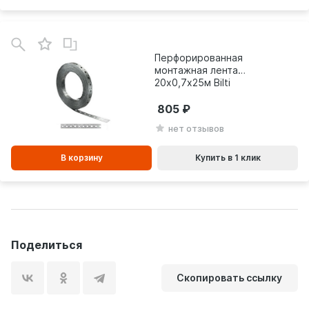
В
зинe
Перфорированная
монтажная лента
20х0,7х25м Bilti
805
нет отзывов
В корзину
Купить в 1 клик
Поделиться
Скопировать ссылку