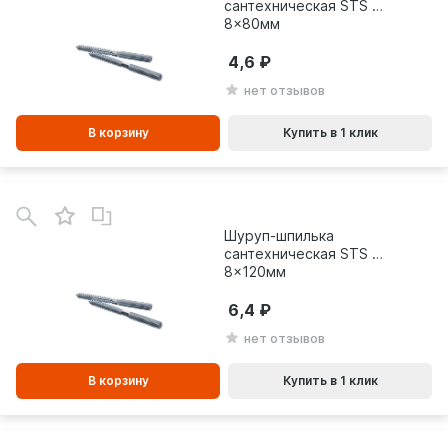
сантехническая STS М
8x80мм
4,6
нет отзывов
В корзину
Купить в 1 клик
В
зинe
Шуруп-шпилька
сантехническая STS М
8x120мм
6,4
нет отзывов
В корзину
Купить в 1 клик
В