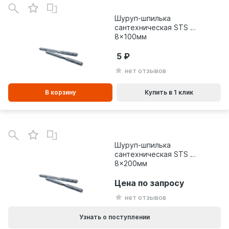
зинe
Шуруп-шпилька
сантехническая STS М
8x100мм
5
нет отзывов
В корзину
Купить в 1 клик
Шуруп-шпилька
сантехническая STS М
8x200мм
Цена по запросу
нет отзывов
Узнать о поступлении