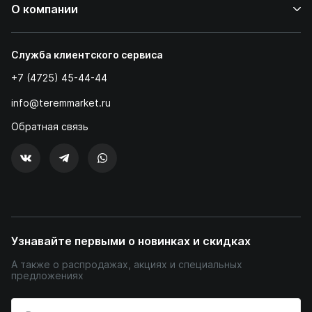
О компании
Служба клиентского сервиса
+7 (4725) 45-44-44
info@teremmarket.ru
Обратная связь
Узнавайте первыми о новинках и скидках
А также о распродажах, акциях и специальных
предложениях
Введите