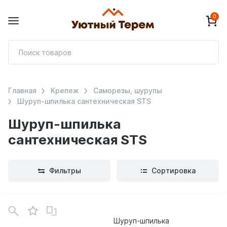
0
П
т
Главная
Крепеж
Саморезы, шурупы
Шуруп-шпилька сантехническая STS
Шуруп-шпилька
сантехническая STS
Фильтры
Сортировка
В
зинe
Шуруп-шпилька