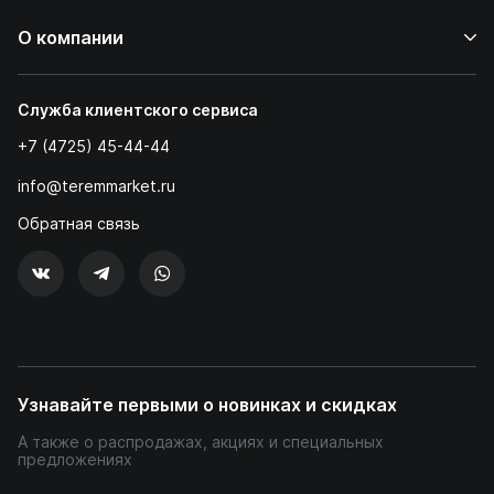
О компании
Служба клиентского сервиса
+7 (4725) 45-44-44
info@teremmarket.ru
Обратная связь
Узнавайте первыми о новинках и скидках
А также о распродажах, акциях и специальных
предложениях