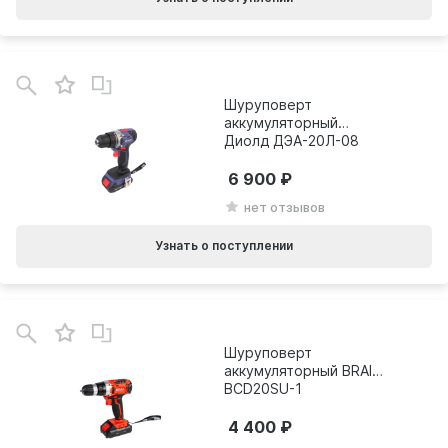
Шуруповерт
аккумуляторный
Диолд ДЭА-20Л-08
10022156
6 900
нет отзывов
Узнать о поступлении
В
зинe
Шуруповерт
аккумуляторный BRAIT
BCD20SU-1
21.01.128.070
4 400