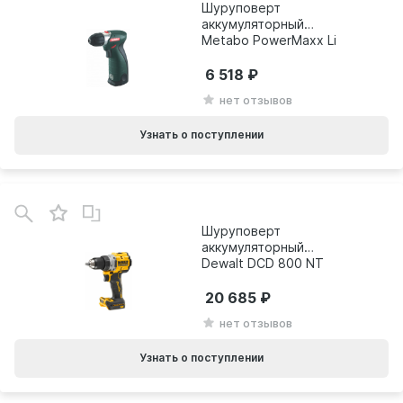
Шуруповерт
аккумуляторный
Metabo PowerMaxx Li
Pro 600078500
6 518
нет отзывов
Узнать о поступлении
Шуруповерт
аккумуляторный
Dewalt DCD 800 NT
без АКБ и ЗУ
DCD800NT-XJ
20 685
нет отзывов
Узнать о поступлении