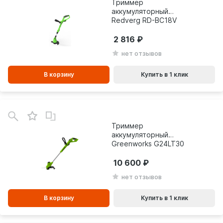
Триммер
аккумуляторный
Redverg RD-BC18V
6628349
2 816
нет отзывов
В корзину
Купить в 1 клик
В
зинe
Триммер
аккумуляторный
Greenworks G24LT30
2107107UA
10 600
нет отзывов
В корзину
Купить в 1 клик