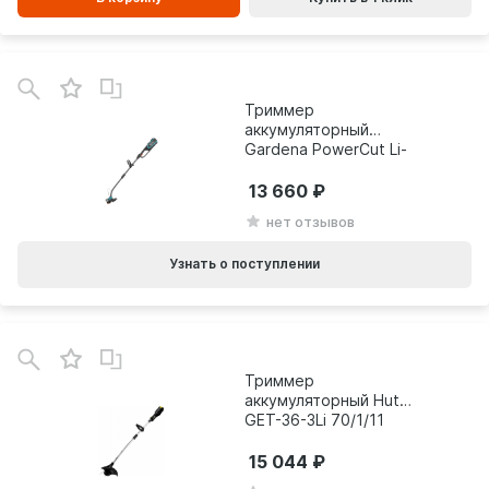
Триммер
аккумуляторный
Gardena PowerCut Li-
40/30
13 660
нет отзывов
Узнать о поступлении
В
зинe
Триммер
аккумуляторный Huter
GET-36-3Li 70/1/11
15 044