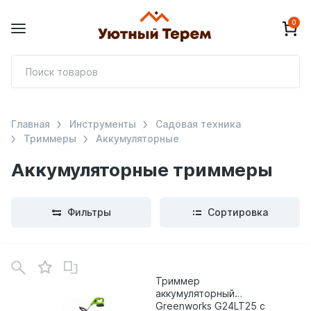
0
П
т
Главная
Инструменты
Садовая техника
Триммеры
Аккумуляторные
Аккумуляторные триммеры
Фильтры
Сортировка
В
зинe
Триммер
аккумуляторный
Greenworks G24LT25 с