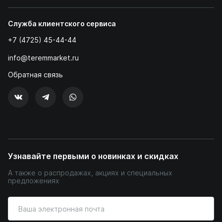
Служба клиентского сервиса
+7 (4725) 45-44-44
info@teremmarket.ru
Обратная связь
Узнавайте первыми о новинках и скидках
А также о распродажах, акциях и специальных
предложениях
Введите
ваш