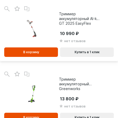
В
зинe
Триммер
аккумуляторный Al-ko
GT 2025 EasyFlex
113633
10 990
нет отзывов
В корзину
Купить в 1 клик
В
зинe
Триммер
аккумуляторный
Greenworks
G24LT30K4 4 А*ч
2110407UB
13 800
нет отзывов
В корзину
Купить в 1 клик