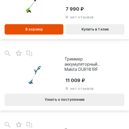
АКБ 2 А·ч и ЗУ 2107207
7 990
нет отзывов
В корзину
Купить в 1 клик
Триммер
аккумуляторный
Makita DUR181RF
11 009
нет отзывов
Узнать о поступлении
В
зинe