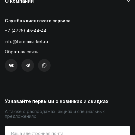
О компании
Служба клиентского сервиса
+7 (4725) 45-44-44
info@teremmarket.ru
Обратная связь
Узнавайте первыми о новинках и скидках
А также о распродажах, акциях и специальных
предложениях
Введите