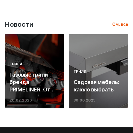
Новости
См. все
ГРИЛИ
ГРИЛИ
Газовые грили
бренда
Садовая мебель:
PRIMELINER. От
какую выбрать
основ инженерии
20.02.2026
30.06.2025
до ресторанных
стейков у вас
дома