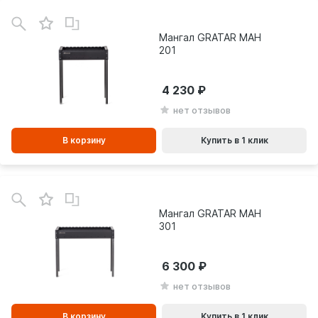
В
зинe
Мангал GRATAR МАН
201
4 230
нет отзывов
В корзину
Купить в 1 клик
В
зинe
Мангал GRATAR МАН
301
6 300
нет отзывов
В корзину
Купить в 1 клик