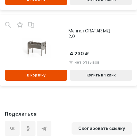
В
зинe
Мангал GRATAR МД
2.0
4 230
нет отзывов
В корзину
Купить в 1 клик
Поделиться
Скопировать ссылку