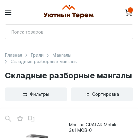
0
П
т
Главная
Грили
Мангалы
Складные разборные мангалы
Складные разборные мангалы
Фильтры
Сортировка
В
зинe
Мангал GRATAR Mobile
3в1 MOB-01