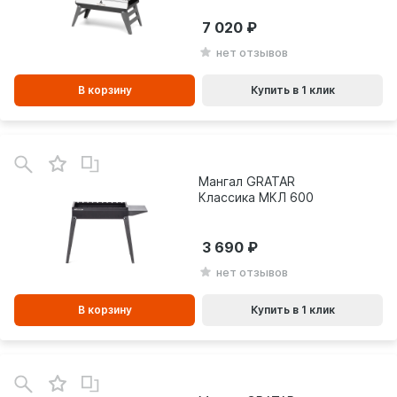
7 020
нет отзывов
В корзину
Купить в 1 клик
В
зинe
Мангал GRATAR
Классика МКЛ 600
3 690
нет отзывов
В корзину
Купить в 1 клик
В
зинe