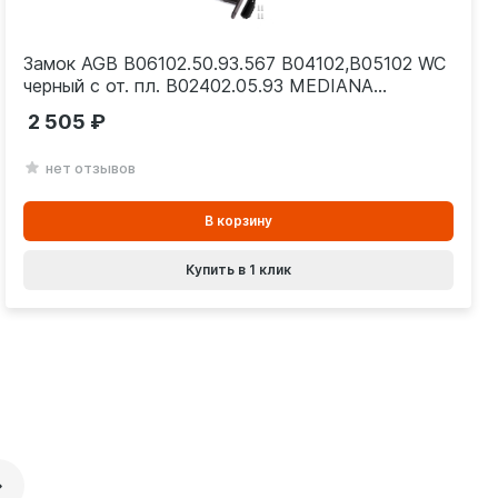
Замок AGB B06102.50.93.567 B04102,B05102 WC
черный с от. пл. B02402.05.93 MEDIANA
POLARIS 36553
2 505
нет отзывов
В
В корзину
корзинe
Купить в 1 клик