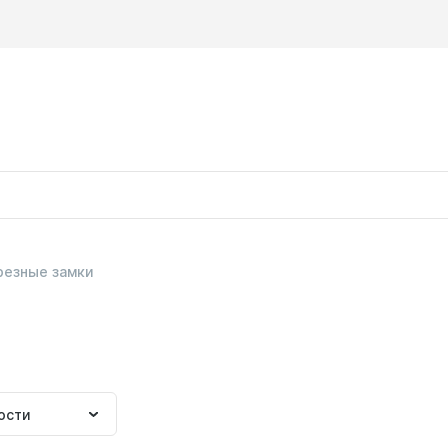
резные замки
ка