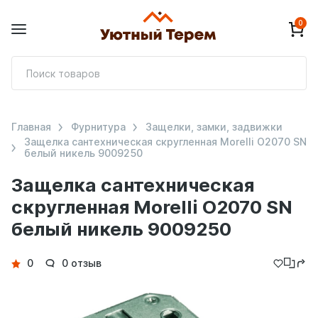
0
П
т
Главная
Фурнитура
Защелки, замки, задвижки
Защелка сантехническая скругленная Morelli O2070 SN
белый никель 9009250
Защелка сантехническая
скругленная Morelli O2070 SN
белый никель 9009250
Детали
0
0 отзыв
товара