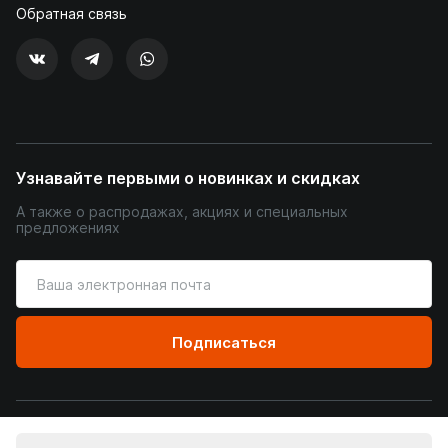
Обратная связь
Узнавайте первыми о новинках и скидках
А также о распродажах, акциях и специальных
предложениях
Введите
ваш
адрес
электронной
Подписаться
почты
© Уютный Терем, 2026