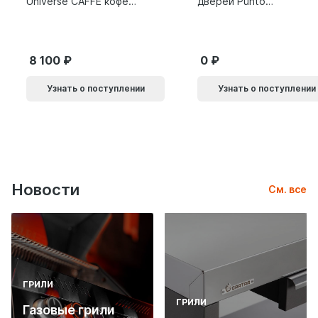
Universe CAFFE кофе
дверей Punto
9014011
SH.SLQ152.010 (Soft
LINE SLQ-010) BL
черный 61869
8 100
0
Узнать о поступлении
Узнать о поступлении
Новости
См. все
ГРИЛИ
ГРИЛИ
Газовые грили