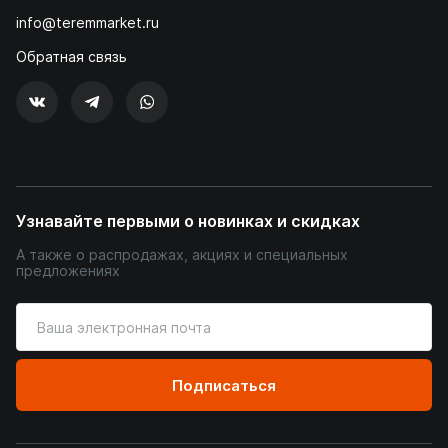
info@teremmarket.ru
Обратная связь
Узнавайте первыми о новинках и скидках
А также о распродажах, акциях и специальных
предложениях
Введите
ваш
адрес
электронной
Подписаться
почты