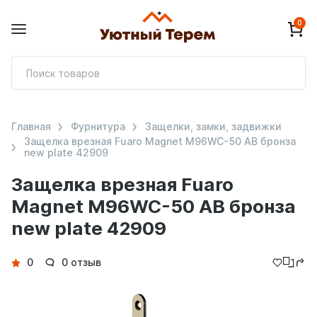
0
П
т
Главная
Фурнитура
Защелки, замки, задвижки
Защелка врезная Fuaro Magnet M96WC-50 AB бронза
new plate 42909
Защелка врезная Fuaro
Magnet M96WC-50 AB бронза
new plate 42909
Детали
0
0 отзыв
товара