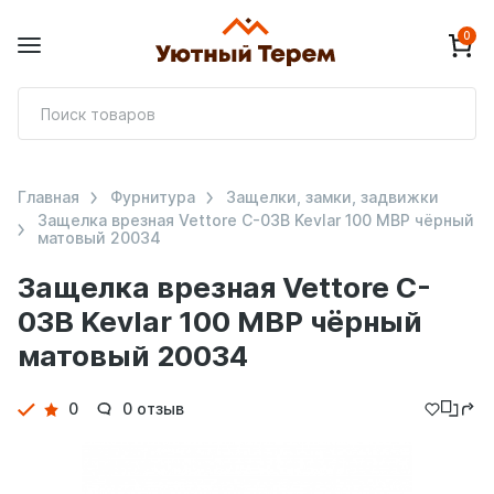
0
П
т
Главная
Фурнитура
Защелки, замки, задвижки
Защелка врезная Vettore C-03B Kevlar 100 MBP чёрный
матовый 20034
Защелка врезная Vettore C-
03B Kevlar 100 MBP чёрный
матовый 20034
Детали
0
0 отзыв
товара