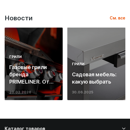
Новости
См. все
ГРИЛИ
ГРИЛИ
Газовые грили
бренда
Садовая мебель:
PRIMELINER. От
какую выбрать
основ инженерии
20.02.2026
30.06.2025
до ресторанных
стейков у вас
дома
Каталог товаров