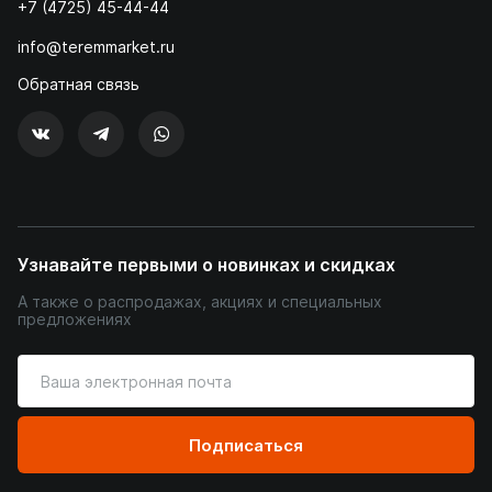
+7 (4725) 45-44-44
info@teremmarket.ru
Обратная связь
Узнавайте первыми о новинках и скидках
А также о распродажах, акциях и специальных
предложениях
Введите
ваш
адрес
электронной
Подписаться
почты