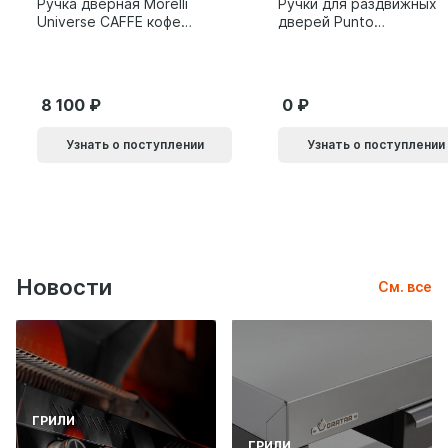
Ручка дверная Morelli
Ручки для раздвижных
Universe CAFFE кофе
дверей Punto
9014011
SH.SLQ152.010 (Soft
LINE SLQ-010) BL
черный 61869
8 100
0
Узнать о поступлении
Узнать о поступлении
Новости
См. все
ГРИЛИ
ГРИЛИ