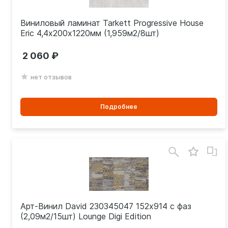
Виниловый ламинат Tarkett Progressive House
Eric 4,4х200х1220мм (1,959м2/8шт)
2 060
нет отзывов
Подробнее
Арт-Винил David 230345047 152х914 с фаз
(2,09м2/15шт) Lounge Digi Edition