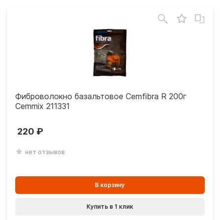
Фиброволокно базальтовое Cemfibra R 200г
Cemmix 211331
220
нет отзывов
В
В корзину
корзинe
Купить в 1 клик