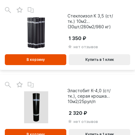
В
зинe
Стеклоизол К 3,5 (ст/
тк.) 10м2
(30шт/280м2/980 кг)
1 350
нет отзывов
В корзину
Купить в 1 клик
В
зинe
Эластобит К-4,0 (ст/
тк.), серая крошка
10м2/25рул/п
2 320
нет отзывов
В корзину
Купить в 1 клик