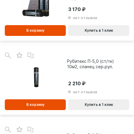
3 170
нет отзывов
В корзину
Купить в 1 клик
В
зинe
Рубитекс П-5,0 (ст/тк)
10м2, сланец сер.рул.
2 210
нет отзывов
В корзину
Купить в 1 клик
В
зинe