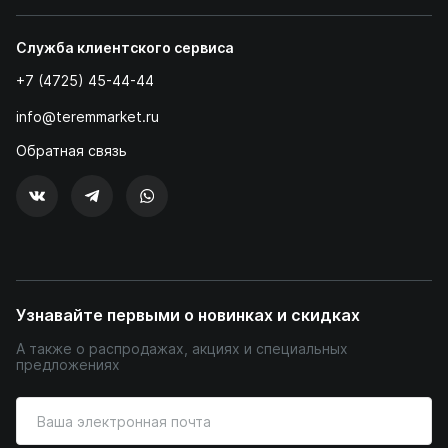
Служба клиентского сервиса
+7 (4725) 45-44-44
info@teremmarket.ru
Обратная связь
Узнавайте первыми о новинках и скидках
А также о распродажах, акциях и специальных
предложениях
Введите
ваш