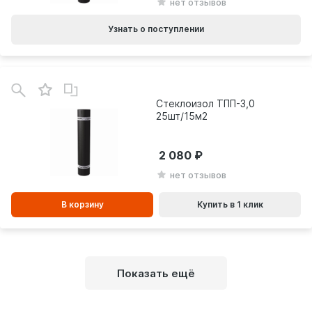
нет отзывов
Узнать о поступлении
В
зинe
Стеклоизол ТПП-3,0
25шт/15м2
2 080
нет отзывов
В корзину
Купить в 1 клик
Показать ещё