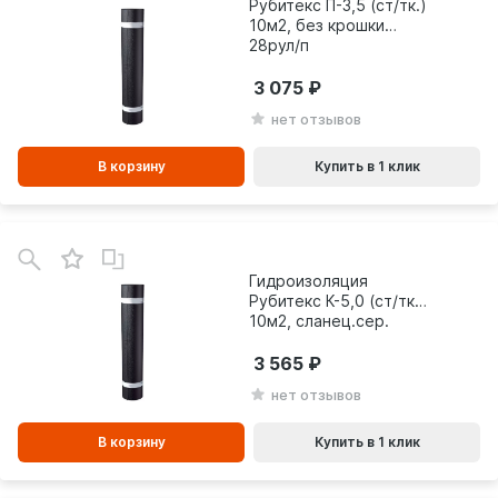
Рубитекс П-3,5 (ст/тк.)
10м2, без крошки
28рул/п
3 075
нет отзывов
В корзину
Купить в 1 клик
В
зинe
Гидроизоляция
Рубитекс К-5,0 (ст/тк)
10м2, сланец.сер.
3 565
нет отзывов
В корзину
Купить в 1 клик