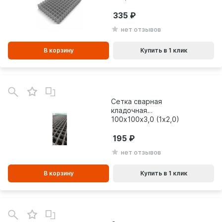
335
нет отзывов
В корзину
Купить в 1 клик
В
зинe
Сетка сварная
кладочная
100х100х3,0 (1х2,0)
195
нет отзывов
В корзину
Купить в 1 клик