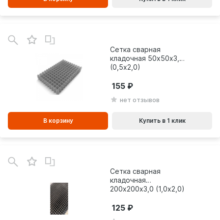
В
зинe
Сетка сварная
кладочная 50х50х3,0
(0,5х2,0)
155
нет отзывов
В корзину
Купить в 1 клик
В
зинe
Сетка сварная
кладочная
200х200х3,0 (1,0х2,0)
125