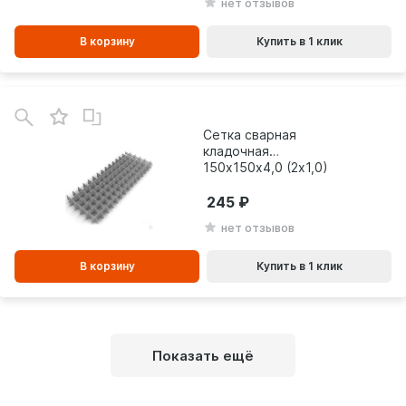
нет отзывов
В корзину
Купить в 1 клик
В
зинe
Сетка сварная
кладочная
150х150х4,0 (2х1,0)
245
нет отзывов
В корзину
Купить в 1 клик
Показать ещё