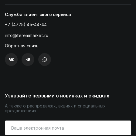
Служба клиентского сервиса
+7 (4725) 45-44-44
info@teremmarket.ru
Обратная связь
Узнавайте первыми о новинках и скидках
А также о распродажах, акциях и специальных
предложениях
Введите
ваш