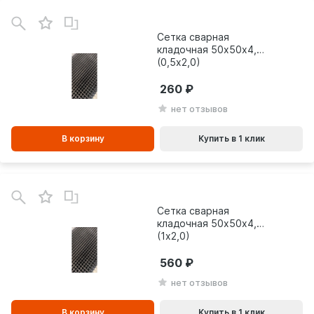
В
зинe
Сетка сварная
кладочная 50х50х4,0
(0,5х2,0)
260
нет отзывов
В корзину
Купить в 1 клик
В
зинe
Сетка сварная
кладочная 50х50х4,0
(1х2,0)
560
нет отзывов
В корзину
Купить в 1 клик