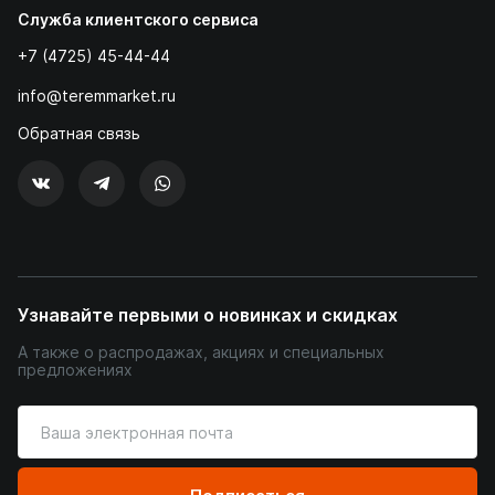
Служба клиентского сервиса
+7 (4725) 45-44-44
info@teremmarket.ru
Обратная связь
Узнавайте первыми о новинках и скидках
А также о распродажах, акциях и специальных
предложениях
Введите
ваш
адрес
электронной