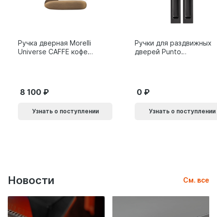
Ручка дверная Morelli
Ручки для раздвижных
Universe CAFFE кофе
дверей Punto
9014011
SH.SLQ152.010 (Soft
LINE SLQ-010) BL
черный 61869
8 100
0
Узнать о поступлении
Узнать о поступлении
Новости
См. все