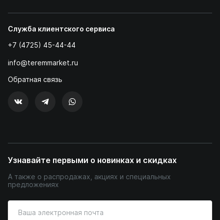
Служба клиентского сервиса
+7 (4725) 45-44-44
info@teremmarket.ru
Обратная связь
Узнавайте первыми о новинках и скидках
А также о распродажах, акциях и специальных
предложениях
Введите
ваш