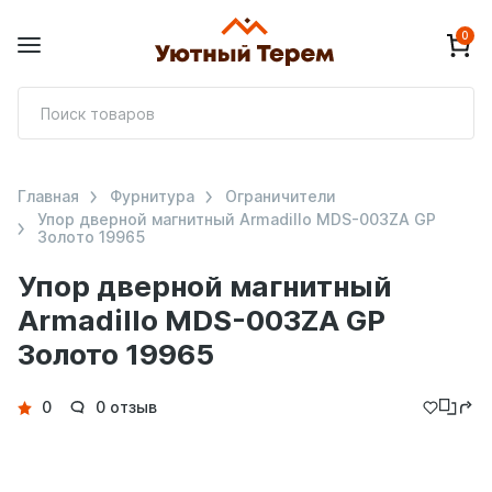
0
П
т
Главная
Фурнитура
Ограничители
Упор дверной магнитный Armadillo MDS-003ZA GP
Золото 19965
Упор дверной магнитный
Armadillo MDS-003ZA GP
Золото 19965
Детали
0
0 отзыв
товара