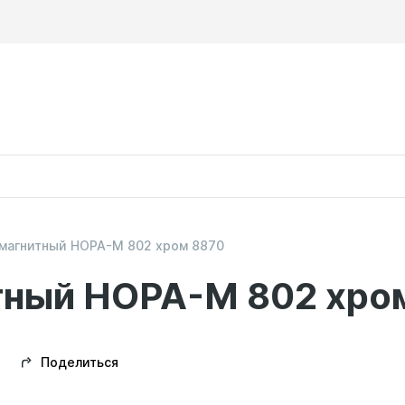
 магнитный НОРА-М 802 хром 8870
тный НОРА-М 802 хро
Поделиться