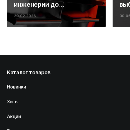
инженерии до
вы
ресторанных стейков у
20.02.2026
30.0
вас дома
Каталог товаров
Новинки
Хиты
Акции