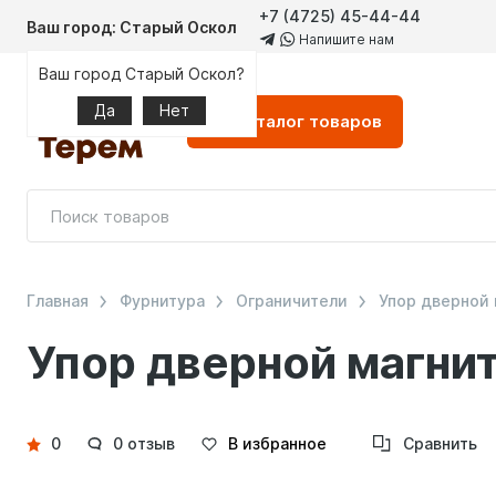
+7 (4725) 45-44-44
Ваш город: Старый Оскол
Напишите нам
Ваш город Старый Оскол?
Да
Нет
Каталог
товаров
Главная
Фурнитура
Ограничители
Упор дверной
Упор дверной магни
Детали
0
0 отзыв
В избранное
Сравнить
товара