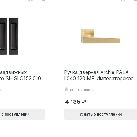
раздвижных
Ручка дверная Archie PALA
to SH.SLQ152.010
L040 120IMP Императорское
SLQ-010) BL
золото 940002024032
ов
нет отзывов
69
4 135
 о поступлении
Узнать о поступлении