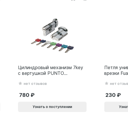
Цилиндровый механизм 7key
Петля уни
с вертушкой PUNTO
врезки Fu
MaxPro7002Knob
(500-2BB/
нет отзывов
нет отзы
60mm(25+10+25) SSC
белый Бли
сатин.хром 61165
780
230
Узнать о поступлении
Узна