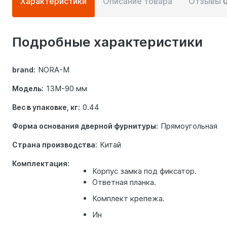
Характеристики
Описание товара
Отзывы
информация
о
Подробные характеристики
товаре
NORA-M
brand:
13М-90 мм
Модель:
0.44
Вес в упаковке, кг:
Прямоугольная
Форма основания дверной фурнитуры:
Китай
Страна производства:
Комплектация:
Корпус замка под фиксатор.
Ответная планка.
Комплект крепежа.
Ин