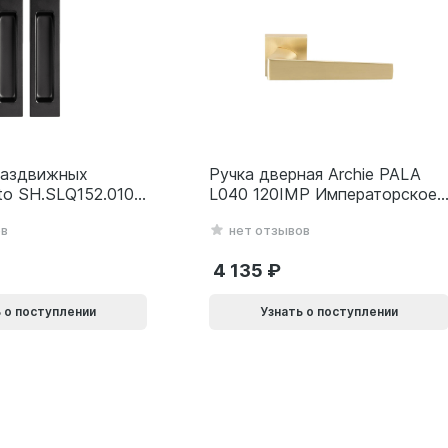
раздвижных
Ручка дверная Archie PALA
to SH.SLQ152.010
L040 120IMP Императорское
SLQ-010) BL
золото 940002024032
ов
нет отзывов
69
4 135
 о поступлении
Узнать о поступлении