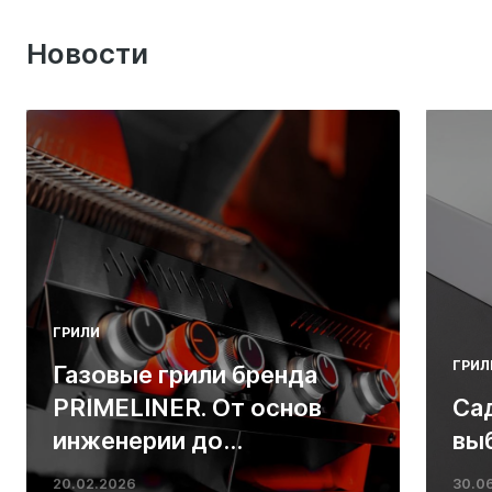
Новости
ГРИЛИ
ГРИЛ
Газовые грили бренда
PRIMELINER. От основ
Са
инженерии до
вы
ресторанных стейков у
20.02.2026
30.0