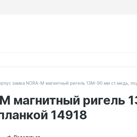
орпус замка NORA-M магнитный ригель 13М-90 мм ст.медь, под
M магнитный ригель 1
.планкой 14918