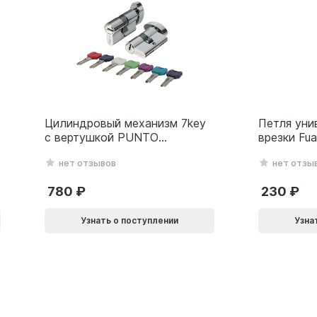
Цилиндровый механизм 7key
Петля уни
с вертушкой PUNTO
врезки Fu
MaxPro7002Knob
(500-2BB/
нет отзывов
нет отзы
60mm(25+10+25) SSC
белый Бли
сатин.хром 61165
780
230
Узнать о поступлении
Узна