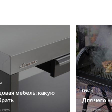
И
ГРИЛИ
довая мебель: какую
брать
Для чего н
6.2025
20.06.2025