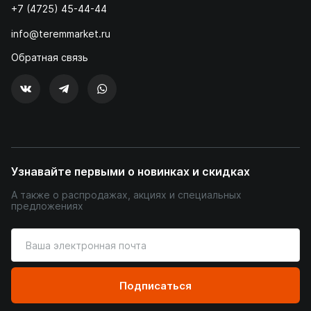
+7 (4725) 45-44-44
info@teremmarket.ru
Обратная связь
Узнавайте первыми о новинках и скидках
А также о распродажах, акциях и специальных
предложениях
Введите
ваш
адрес
электронной
Подписаться
почты