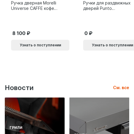
Ручка дверная Morelli
Ручки для раздвижных
Universe CAFFE кофе
дверей Punto
9014011
SH.SLQ152.010 (Soft
LINE SLQ-010) BL
черный 61869
8 100
0
Узнать о поступлении
Узнать о поступлении
Новости
См. все
ГРИЛИ