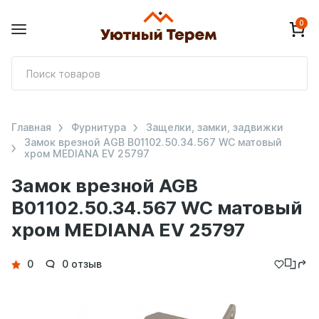
0
П
т
Главная
Фурнитура
Защелки, замки, задвижки
Замок врезной AGB B01102.50.34.567 WC матовый
хром MEDIANA EV 25797
Замок врезной AGB
B01102.50.34.567 WC матовый
хром MEDIANA EV 25797
Детали
0
0 отзыв
товара