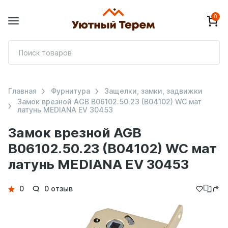
0
П
т
Главная
Фурнитура
Защелки, замки, задвижки
Замок врезной AGB B06102.50.23 (B04102) WC мат
латунь MEDIANA EV 30453
Замок врезной AGB
B06102.50.23 (B04102) WC мат
латунь MEDIANA EV 30453
Детали
0
0 отзыв
товара