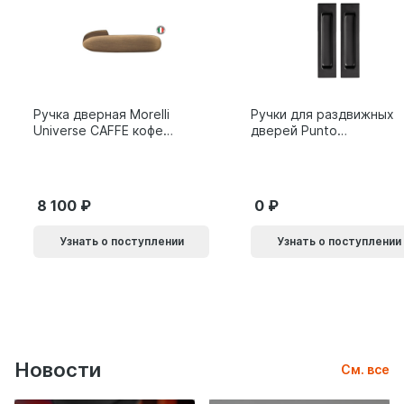
Ручка дверная Morelli
Ручки для раздвижных
Universe CAFFE кофе
дверей Punto
9014011
SH.SLQ152.010 (Soft
LINE SLQ-010) BL
черный 61869
8 100
0
Узнать о поступлении
Узнать о поступлении
Новости
См. все