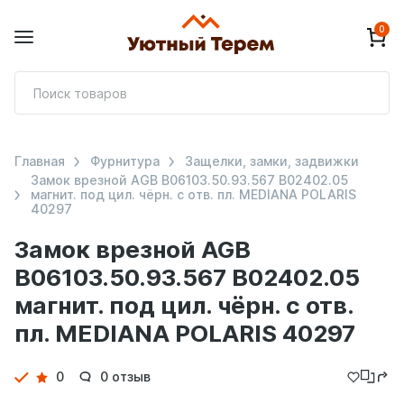
0
П
т
Главная
Фурнитура
Защелки, замки, задвижки
Замок врезной AGB B06103.50.93.567 B02402.05
магнит. под цил. чёрн. с отв. пл. MEDIANA POLARIS
40297
Замок врезной AGB
B06103.50.93.567 B02402.05
магнит. под цил. чёрн. с отв.
пл. MEDIANA POLARIS 40297
Детали
0
0 отзыв