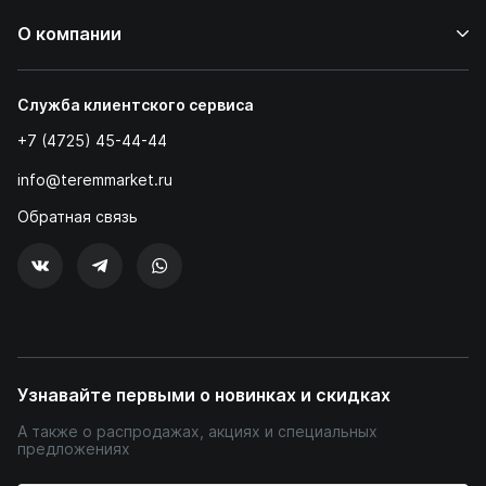
О компании
Служба клиентского сервиса
+7 (4725) 45-44-44
info@teremmarket.ru
Обратная связь
Узнавайте первыми о новинках и скидках
А также о распродажах, акциях и специальных
предложениях