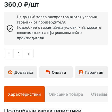
360,0 ₽/шт
На данный товар распространяются условия
гарантии от производителя.
Подробнее о гарантийных условиях Вы можете
ознакомиться на официальном сайте
производителя.
-
+
Укажите
количество
товара
Доставка
Оплата
Гарантия
Подробная
Характеристики
Описание товара
Отзывы
0
информация
о
товаре
Подробные характеристики