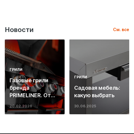
Новости
См. все
ГРИЛИ
ГРИЛИ
Газовые грили
бренда
Садовая мебель:
PRIMELINER. От
какую выбрать
основ инженерии
20.02.2026
30.06.2025
до ресторанных
стейков у вас
дома