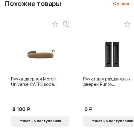
Похожие товары
См. все
Ручка дверная Morelli
Ручки для раздвижных
Universe CAFFE кофе
дверей Punto
9014011
SH.SLQ152.010 (Soft
LINE SLQ-010) BL
черный 61869
8 100
0
Узнать о поступлении
Узнать о поступлении