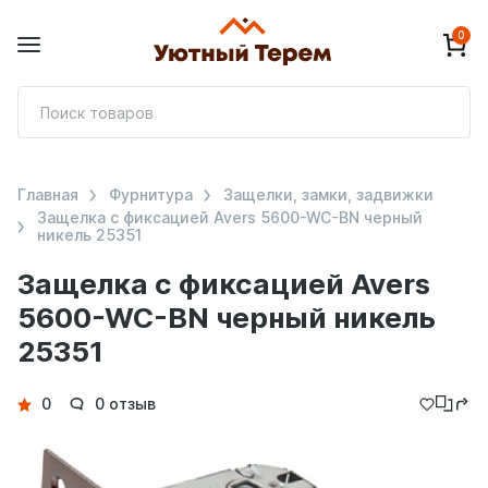
0
П
т
Главная
Фурнитура
Защелки, замки, задвижки
Защелка с фиксацией Avers 5600-WC-BN черный
никель 25351
Защелка с фиксацией Avers
5600-WC-BN черный никель
25351
Детали
0
0 отзыв
товара