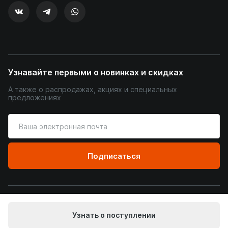
Узнавайте первыми о новинках и скидках
А также о распродажах, акциях и специальных
предложениях
Введите
ваш
адрес
электронной
Подписаться
почты
© Уютный Терем, 2026
Узнать о поступлении
Пользовательское соглашение