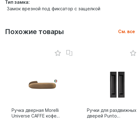
Тип замка:
Замок врезной под фиксатор с защелкой
Похожие товары
См. все
Ручка дверная Morelli
Ручки для раздвижных
Universe CAFFE кофе
дверей Punto
9014011
SH.SLQ152.010 (Soft
LINE SLQ-010) BL
черный 61869