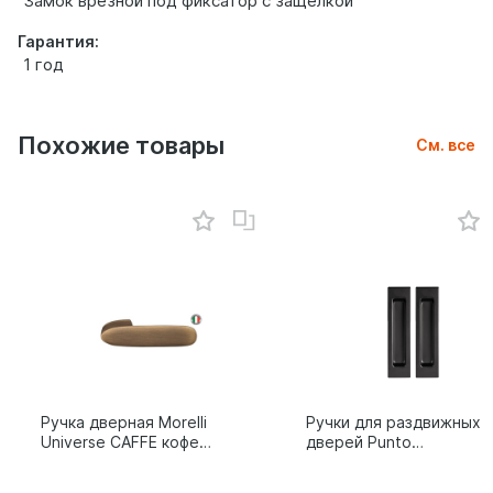
Замок врезной под фиксатор с защелкой
Гарантия:
1 год
Похожие товары
См. все
Ручка дверная Morelli
Ручки для раздвижных
Universe CAFFE кофе
дверей Punto
9014011
SH.SLQ152.010 (Soft
LINE SLQ-010) BL