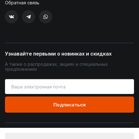
Обратная связь
Узнавайте первыми о новинках и скидках
А также о распродажах, акциях и специальных
предложениях
Введите
ваш
адрес
электронной
Подписаться
почты
© Уютный Терем, 2026