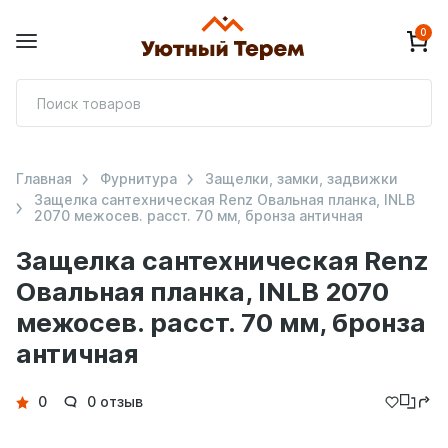
0
П
т
Главная
Фурнитура
Защелки, замки, задвижки
Защелка сантехническая Renz Овальная планка, INLB
2070 межосев. расст. 70 мм, бронза античная
Защелка сантехническая Renz
Овальная планка, INLB 2070
межосев. расст. 70 мм, бронза
античная
Детали
0
0 отзыв
товара