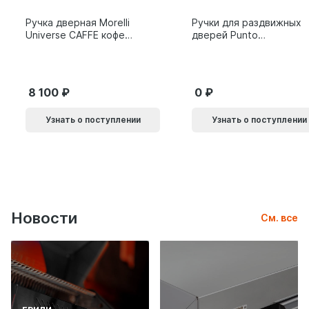
Ручка дверная Morelli
Ручки для раздвижных
Universe CAFFE кофе
дверей Punto
9014011
SH.SLQ152.010 (Soft
LINE SLQ-010) BL
черный 61869
8 100
0
Узнать о поступлении
Узнать о поступлении
Новости
См. все