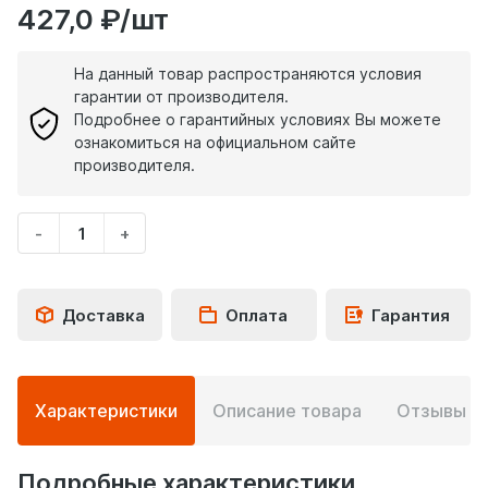
427,0 ₽/шт
На данный товар распространяются условия
гарантии от производителя.
Подробнее о гарантийных условиях Вы можете
ознакомиться на официальном сайте
производителя.
-
+
Укажите
количество
товара
Доставка
Оплата
Гарантия
Подробная
Характеристики
Описание товара
Отзывы
0
информация
о
товаре
Подробные характеристики