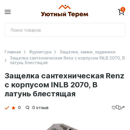
0
П
т
Главная
Фурнитура
Защелки, замки, задвижки
Защелка сантехническая Renz с корпусом INLB 2070, B
латунь блестящая
Защелка сантехническая Renz
с корпусом INLB 2070, B
латунь блестящая
Детали
0
0 отзыв
товара