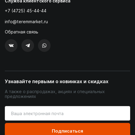
Служба клиентского сервиса
+7 (4725) 45-44-44
info@teremmarket.ru
Обратная связь
Узнавайте первыми о новинках и скидках
А также о распродажах, акциях и специальных
предложениях
Введите
ваш
адрес
электронной
Подписаться