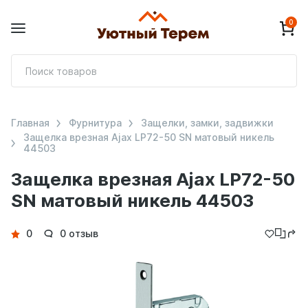
0
П
т
Главная
Фурнитура
Защелки, замки, задвижки
Защелка врезная Ajax LP72-50 SN матовый никель
44503
Защелка врезная Ajax LP72-50
SN матовый никель 44503
Детали
0
0 отзыв
товара