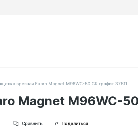
ащелка врезная Fuaro Magnet M96WC-50 GR графит 37511
aro Magnet M96WC-50
Поделиться
е
Сравнить