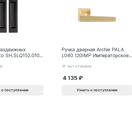
раздвижных
Ручка дверная Archie PALA
to SH.SLQ152.010
L040 120IMP Императорское
SLQ-010) BL
золото 940002024032
ов
нет отзывов
69
4 135
 о поступлении
Узнать о поступлении