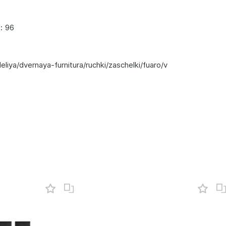
96
:
iya/dvernaya-furnitura/ruchki/zaschelki/fuaro/v