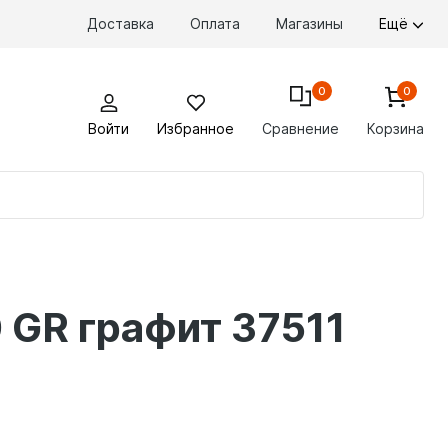
Доставка
Оплата
Магазины
Ещё
0
0
Войти
Избранное
Сравнение
Корзина
По
то
 GR графит 37511