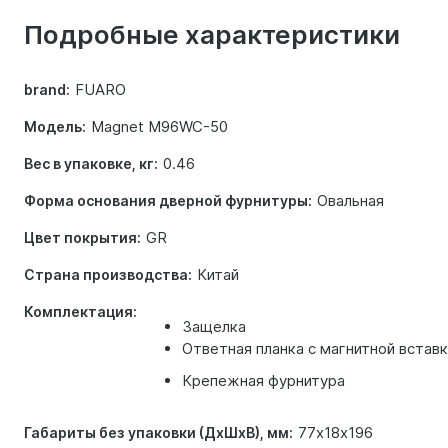
о
Подробные характеристики
товаре
FUARO
brand:
Magnet M96WC-50
Модель:
0.46
Вес в упаковке, кг:
Овальная
Форма основания дверной фурнитуры:
GR
Цвет покрытия:
Китай
Страна производства:
Комплектация:
Защелка
Ответная планка с магнитной встав
Крепежная фурнитура
77х18х196
Габариты без упаковки (ДхШхВ), мм: