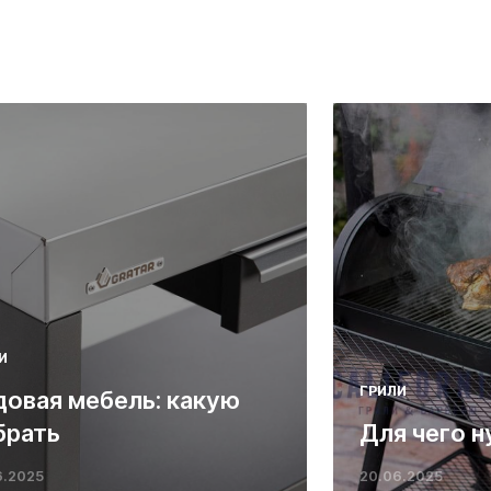
И
ГРИЛИ
довая мебель: какую
брать
Для чего н
6.2025
20.06.2025