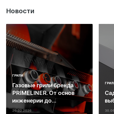
Новости
ГРИЛИ
ГРИЛ
Газовые грили бренда
PRIMELINER. От основ
Са
инженерии до
вы
ресторанных стейков у
20.02.2026
30.0