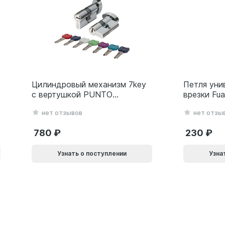
Цилиндровый механизм 7key
Петля уни
с вертушкой PUNTO
врезки Fu
MaxPro7002Knob
(500-2BB/
нет отзывов
нет отзы
60mm(25+10+25) SSC
белый Бли
сатин.хром 61165
780
230
Узнать о поступлении
Узна