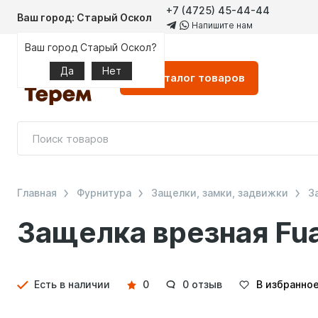
+7 (4725) 45-44-44
Ваш город: Старый Оскол
Напишите нам
Ваш город Старый Оскол?
Да
Нет
Каталог
товаров
Главная
Фурнитура
Защелки, замки, задвижки
З
Защелка врезная Fu
Детали
Есть в наличии
0
0 отзыв
В избранно
товара