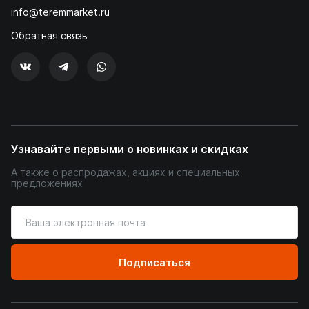
info@teremmarket.ru
Обратная связь
Узнавайте первыми о новинках и скидках
А также о распродажах, акциях и специальных
предложениях
Введите
ваш
адрес
электронной
Подписаться
почты