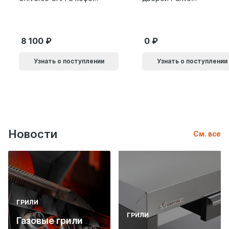
9014011
SH.SLQ152.010 (Soft
LINE SLQ-010) BL
черный 61869
8 100
0
Узнать о поступлении
Узнать о поступлении
Новости
См. все
ГРИЛИ
ГРИЛИ
Газовые грили