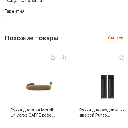
Защелка врезная
Гарантия:
1
Похожие товары
См. все
Ручка дверная Morelli
Ручки для раздвижных
Universe CAFFE кофе
дверей Punto
9014011
SH.SLQ152.010 (Soft
LINE SLQ-010) BL