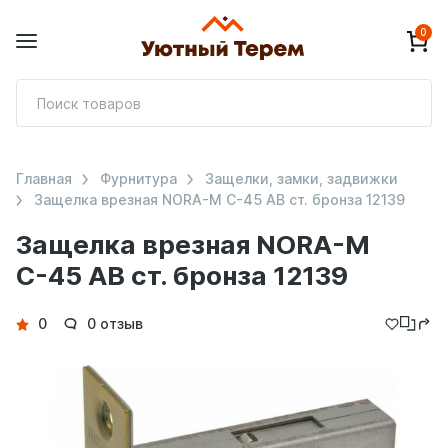
0
П
т
Главная
Фурнитура
Защелки, замки, задвижки
Защелка врезная NORA-M С-45 AB ст. бронза 12139
Защелка врезная NORA-M
С-45 AB ст. бронза 12139
Детали
0
0 отзыв
товара