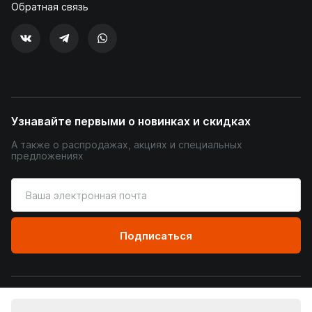
Обратная связь
Узнавайте первыми о новинках и скидках
А также о распродажах, акциях и специальных
предложениях
Введите
ваш
адрес
электронной
Подписаться
почты
© Уютный Терем, 2026