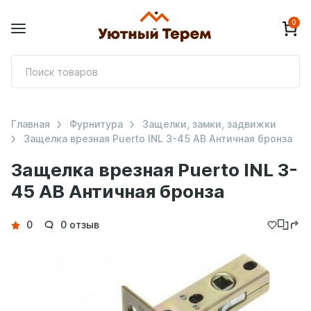
0
П
т
Главная
Фурнитура
Защелки, замки, задвижки
Защелка врезная Puerto INL 3-45 AB Античная бронза
Защелка врезная Puerto INL 3-
45 AB Античная бронза
Детали
0
0 отзыв
товара