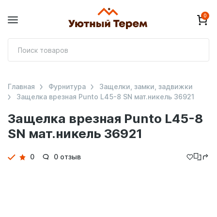
0
П
т
Главная
Фурнитура
Защелки, замки, задвижки
Защелка врезная Punto L45-8 SN мат.никель 36921
Защелка врезная Punto L45-8
SN мат.никель 36921
Детали
0
0 отзыв
товара