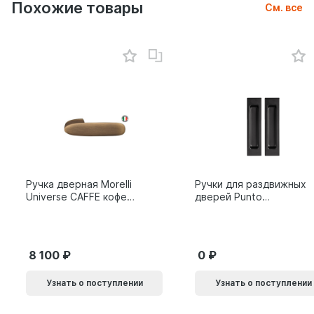
Похожие товары
См. все
Ручка дверная Morelli
Ручки для раздвижных
Universe CAFFE кофе
дверей Punto
9014011
SH.SLQ152.010 (Soft
LINE SLQ-010) BL
черный 61869
8 100
0
Узнать о поступлении
Узнать о поступлении