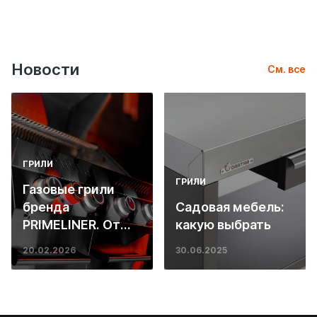
Новости
См. все
ГРИЛИ
ГРИЛИ
Газовые грили
бренда
Садовая мебель:
PRIMELINER. От
какую выбрать
основ инженерии
20.02.2026
30.06.2025
до ресторанных
стейков у вас
дома