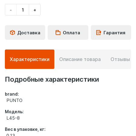
-
+
Укажите
количество
товара
Доставка
Оплата
Гарантия
Подробная
Характеристики
Описание товара
Отзывы
0
информация
о
товаре
Подробные характеристики
brand:
PUNTO
Модель:
L45-8
Вес в упаковке, кг:
0.13