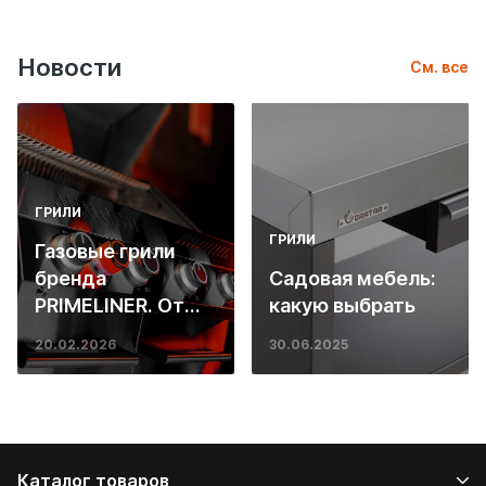
Новости
См. все
ГРИЛИ
ГРИЛИ
Газовые грили
бренда
Садовая мебель:
PRIMELINER. От
какую выбрать
основ инженерии
20.02.2026
30.06.2025
до ресторанных
стейков у вас
дома
Каталог товаров