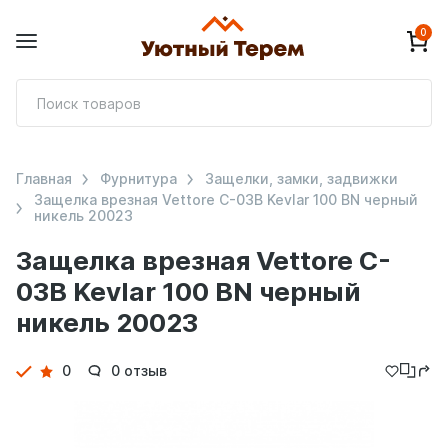
0
П
т
Главная
Фурнитура
Защелки, замки, задвижки
Защелка врезная Vettore C-03B Kevlar 100 BN черный
никель 20023
Защелка врезная Vettore C-
03B Kevlar 100 BN черный
никель 20023
Детали
0
0 отзыв
товара