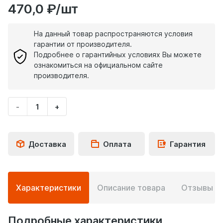
470,0 ₽/шт
На данный товар распространяются условия
гарантии от производителя.
Подробнее о гарантийных условиях Вы можете
ознакомиться на официальном сайте
производителя.
-
+
Укажите
количество
товара
Доставка
Оплата
Гарантия
Подробная
Характеристики
Описание товара
Отзывы
0
информация
о
товаре
Подробные характеристики