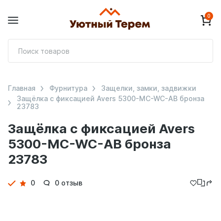
0
П
т
Главная
Фурнитура
Защелки, замки, задвижки
Защёлка с фиксацией Avers 5300-MC-WC-AB бронза
23783
Защёлка с фиксацией Avers
5300-MC-WC-AB бронза
23783
Детали
0
0 отзыв
товара