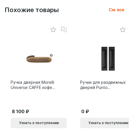
Похожие товары
См. все
Ручка дверная Morelli
Ручки для раздвижных
Universe CAFFE кофе
дверей Punto
9014011
SH.SLQ152.010 (Soft
LINE SLQ-010) BL
черный 61869
8 100
0
Узнать о поступлении
Узнать о поступлении