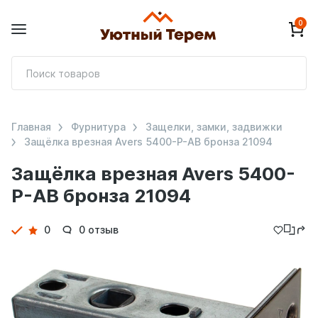
0
П
т
Главная
Фурнитура
Защелки, замки, задвижки
Защёлка врезная Avers 5400-P-AB бронза 21094
Защёлка врезная Avers 5400-
P-AB бронза 21094
Детали
0
0 отзыв
товара