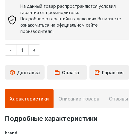
На данный товар распространяются условия
гарантии от производителя.
Подробнее о гарантийных условиях Вы можете
ознакомиться на официальном сайте
производителя.
-
+
Укажите
количество
товара
Доставка
Оплата
Гарантия
Подробная
Характеристики
Описание товара
Отзывы
0
информация
о
товаре
Подробные характеристики
brand: