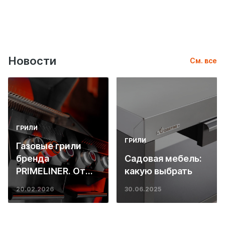
Новости
См. все
ГРИЛИ
ГРИЛИ
Газовые грили
бренда
Садовая мебель:
PRIMELINER. От
какую выбрать
основ инженерии
20.02.2026
30.06.2025
до ресторанных
стейков у вас
дома