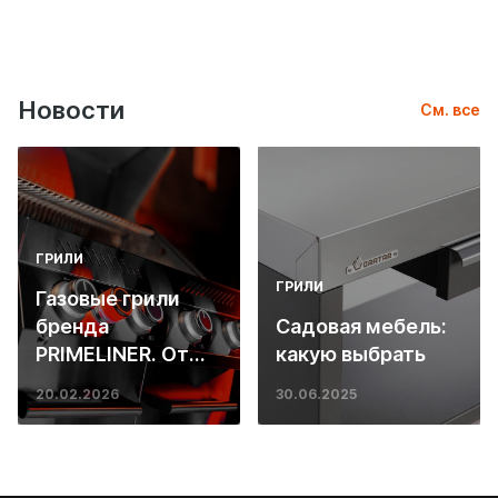
Новости
См. все
ГРИЛИ
ГРИЛИ
Газовые грили
бренда
Садовая мебель:
PRIMELINER. От
какую выбрать
основ инженерии
20.02.2026
30.06.2025
до ресторанных
стейков у вас
дома