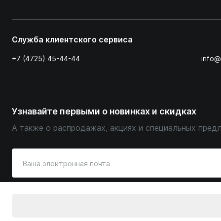
Служба клиентского сервиса
+7 (4725) 45-44-44
info@
Узнавайте первыми о новинках и скидках
А также о распродажах, акциях и специальных пред
Введите
ваш
адрес
электронной
© Уютный Терем, 2026