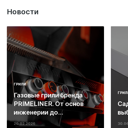
Новости
ГРИЛИ
ГРИЛ
Газовые грили бренда
PRIMELINER. От основ
Са
инженерии до
вы
ресторанных стейков у
20.02.2026
30.0