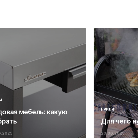
И
ГРИЛИ
довая мебель: какую
брать
Для чего н
6.2025
20.06.2025