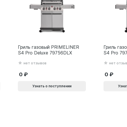
Гриль газовый PRIMELINER
Гриль газ
S4 Pro Deluxe 79756DLX
S4 Pro 79
нет отзывов
нет отзы
0
0
Узнать о поступлении
Узна