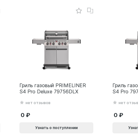
Гриль газовый PRIMELINER
Гриль газ
S4 Pro Deluxe 79756DLX
S4 Pro 79
нет отзывов
нет отзы
0
0
Узнать о поступлении
Узна