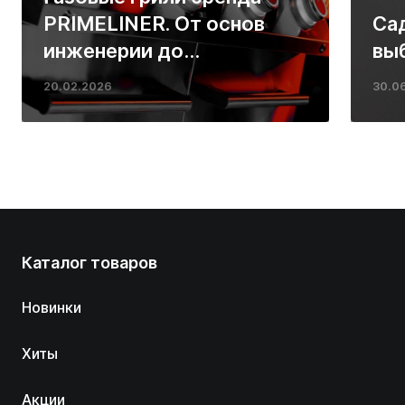
PRIMELINER. От основ
Са
инженерии до
вы
ресторанных стейков у
20.02.2026
30.0
вас дома
Каталог товаров
Новинки
Хиты
Акции