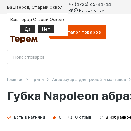
+7 (4725) 45-44-44
Ваш город: Старый Оскол
Напишите нам
Ваш город Старый Оскол?
Да
Нет
Каталог
товаров
Главная
Грили
Аксессуары для грилей и мангалов
Губка Napoleon абра
Детали
Есть в наличии
0
0 отзыв
В избранно
товара