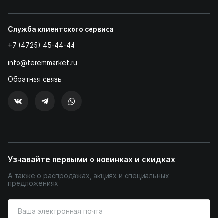
Служба клиентского сервиса
+7 (4725) 45-44-44
info@teremmarket.ru
Обратная связь
Узнавайте первыми о новинках и скидках
А также о распродажах, акциях и специальных
предложениях
Введите
ваш