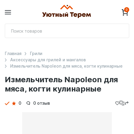
0
П
т
Главная
Грили
Аксессуары для грилей и мангалов
Измельчитель Napoleon для мяса, когти кулинарные
Измельчитель Napoleon для
мяса, когти кулинарные
Детали
0
0 отзыв
товара