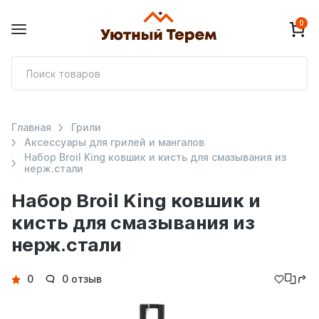
0
П
т
Главная
Грили
Аксессуары для грилей и мангалов
Набор Broil King ковшик и кисть для смазывания из
нерж.стали
Набор Broil King ковшик и
кисть для смазывания из
нерж.стали
Детали
0
0 отзыв
товара