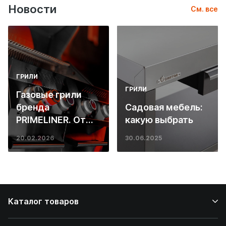
Новости
См. все
ГРИЛИ
ГРИЛИ
Газовые грили
бренда
Садовая мебель:
PRIMELINER. От
какую выбрать
основ инженерии
20.02.2026
30.06.2025
до ресторанных
стейков у вас
дома
Каталог товаров