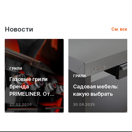
Новости
См. все
ГРИЛИ
ГРИЛИ
Газовые грили
бренда
Садовая мебель:
PRIMELINER. От
какую выбрать
основ инженерии
20.02.2026
30.06.2025
до ресторанных
стейков у вас
дома