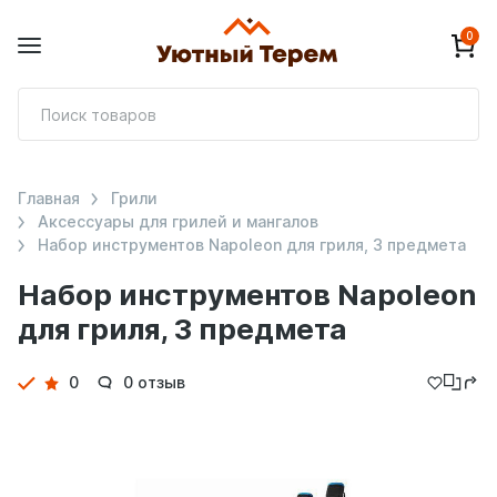
0
П
т
Главная
Грили
Аксессуары для грилей и мангалов
Набор инструментов Napoleon для гриля, 3 предмета
Набор инструментов Napoleon
для гриля, 3 предмета
Детали
0
0 отзыв
товара