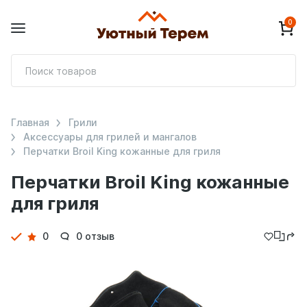
0
П
т
Главная
Грили
Аксессуары для грилей и мангалов
Перчатки Broil King кожанные для гриля
Перчатки Broil King кожанные
для гриля
Детали
0
0 отзыв
товара