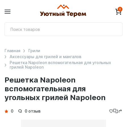
0
П
т
Главная
Грили
Аксессуары для грилей и мангалов
Решетка Napoleon вспомогательная для угольных
грилей Napoleon
Решетка Napoleon
вспомогательная для
угольных грилей Napoleon
Детали
0
0 отзыв
товара