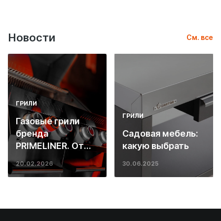
Новости
См. все
ГРИЛИ
ГРИЛИ
Газовые грили
бренда
Садовая мебель:
PRIMELINER. От
какую выбрать
основ инженерии
20.02.2026
30.06.2025
до ресторанных
стейков у вас
дома