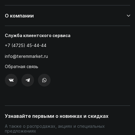
О компании
Служба клиентского сервиса
+7 (4725) 45-44-44
info@teremmarket.ru
Обратная связь
Узнавайте первыми о новинках и скидках
А также о распродажах, акциях и специальных
предложениях