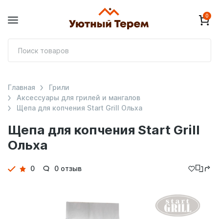
0
П
т
Главная
Грили
Аксессуары для грилей и мангалов
Щепа для копчения Start Grill Ольха
Щепа для копчения Start Grill
Ольха
Детали
0
0 отзыв
товара