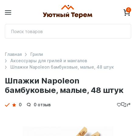
0
П
т
Главная
Грили
Аксессуары для грилей и мангалов
Шпажки Napoleon бамбуковые, малые, 48 штук
Шпажки Napoleon
бамбуковые, малые, 48 штук
Детали
0
0 отзыв
товара