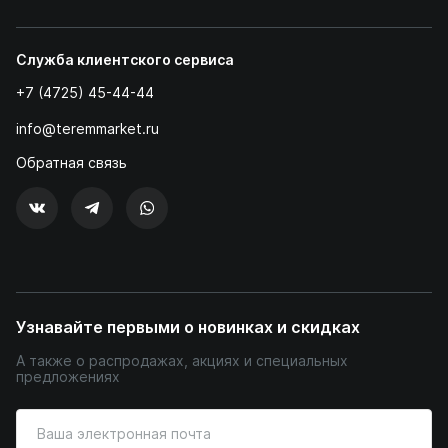
Служба клиентского сервиса
+7 (4725) 45-44-44
info@teremmarket.ru
Обратная связь
Узнавайте первыми о новинках и скидках
А также о распродажах, акциях и специальных
предложениях
Введите
ваш